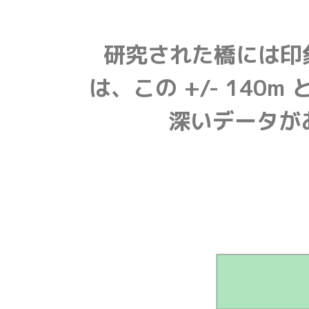
研究された橋には印
は、この +/- 140
深いデータが