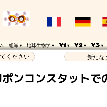
ム
組織
 ▾
地球生物学
 ▾
V1
 ▾
V2
 ▾
V3
 ▾
新たな
ってください
Jポンコンスタットで