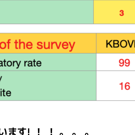
ます! ！ ！ 。 。 。