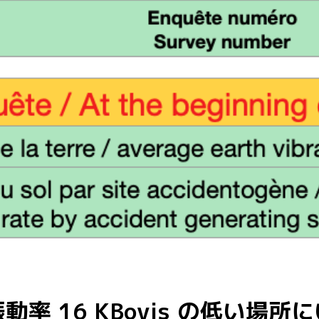
率 16 KBovis の低い場所にい