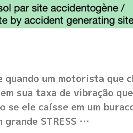
e quando um motorista que c
m sua taxa de vibração que 
o se ele caísse em um burac
m grande STRESS …