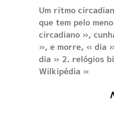
Um ritmo circadian
que tem pelo menos
circadiano », cunh
», e morre, « dia »
dia » 2. relógios b
Wilkipédia »