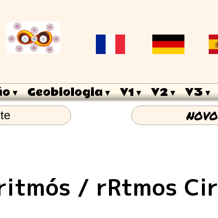
ão
 ▾
Geobiologia
 ▾
V1
 ▾
V2
 ▾
V3
 ▾
NOVO
te
ritmós / rRtmos Ci