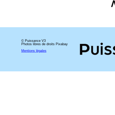
©
©
Puissance V3
Puissance V3
Photos libres de droits Pixabay
Photos libres de droits Pixabay
Mentions légales
Mentions légales