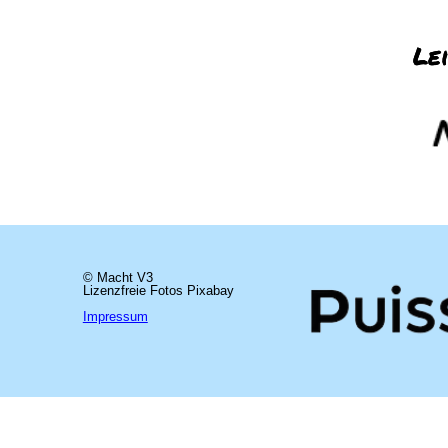
Le
Le
© Macht V3
© Macht V3
Lizenzfreie Fotos Pixabay
Lizenzfreie Fotos Pixabay
Impressum
Impressum