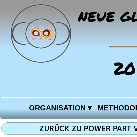
NEUE G
Zuhause
Organisation
20
helfen Sie uns, unsere Website zu v
ORGANISATION
 ▾
METHODO
ZURÜCK ZU POWER PART 